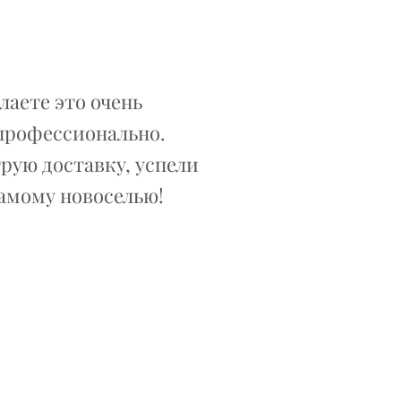
елаете это очень
 профессионально.
рую доставку, успели
самому новоселью!