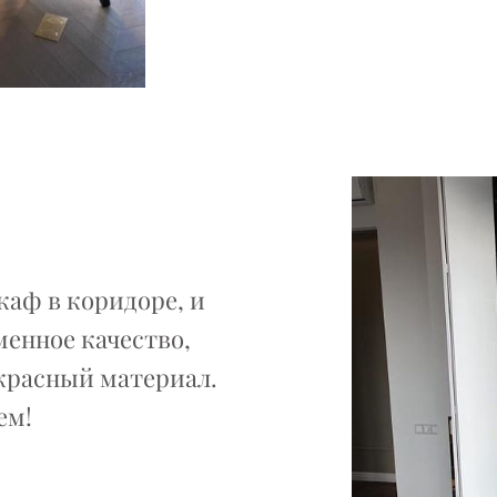
каф в коридоре, и
менное качество,
красный материал.
ем!